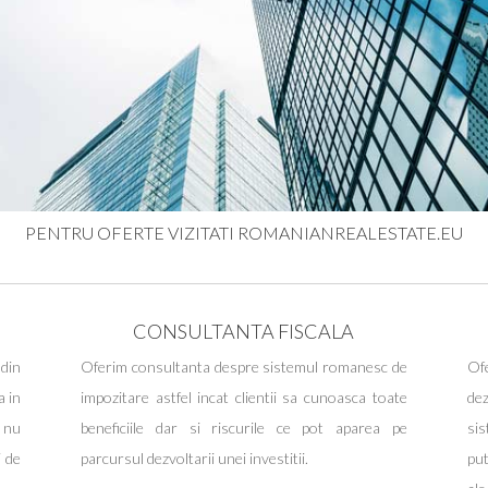
PENTRU OFERTE VIZITATI
ROMANIANREALESTATE.EU
CONSULTANTA FISCALA
 din
Oferim consultanta despre sistemul romanesc de
Of
a in
impozitare astfel incat clientii sa cunoasca toate
de
 nu
beneficiile dar si riscurile ce pot aparea pe
sis
i de
parcursul dezvoltarii unei investitii.
put