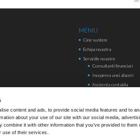
ale
MENIU
Cine suntem
Echipa noastra
Serviciile noastre
Consultanti financiari
Inceperea unei afaceri
Asistenta contabila
Pentru oferte, click aici!
s
Informatii despre Companiile d
ise content and ads, to provide social media features and to an
Termeni și Condiții
rmation about your use of our site with our social media, advertis
Politica de confidentialitate
 combine it with other information that you’ve provided to them o
Cookies
 use of their services.