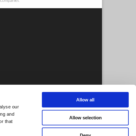
 companiei.
Allow all
e Afaceri Internationale in Cipru
alyse our
ing and
Allow selection
r that
Deny